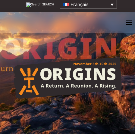
Français
SEARCH
Accueil
À propos
Conseil des Anciens
ORIGINS EVENT