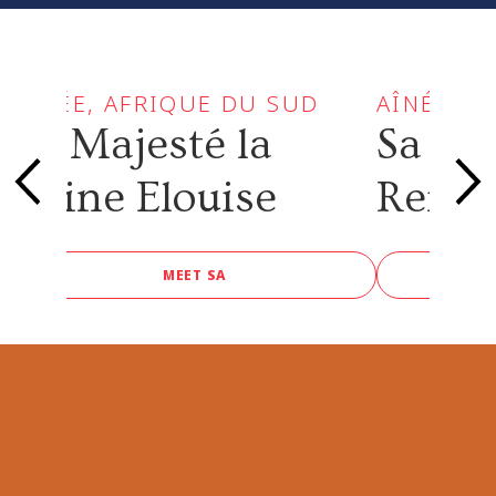
AÎNÉE, AFRIQUE DU SUD
AÎNÉE, A
Sa Majesté la
Sa Maj
Reine Elouise
Reine
MEET SA