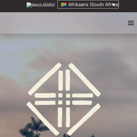
Afrikaans (South Africa)
SEARCH
Tuis
Oor
Ouderlingeraad
ORIGINS EVENT