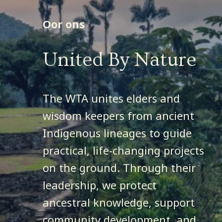
Oor ons
Regstreekse uitsending
United By Nature
DONATE
The WTA unites elders and
wisdom keepers from ancient
Indigenous lineages to guide
practical, life-changing projects
on the ground. Through their
leadership, we protect
ancestral knowledge, support
community development, and